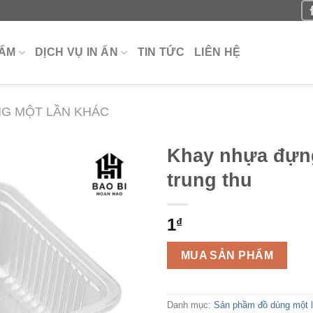
HẨM
DỊCH VỤ IN ẤN
TIN TỨC
LIÊN HỆ
G MỘT LẦN KHÁC
Khay nhựa đựn
trung thu
1
₫
MUA SẢN PHẨM
Danh mục:
Sản phầm đồ dùng một 