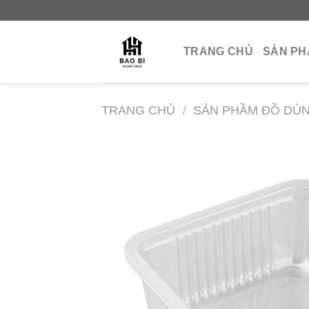
Skip
to
content
TRANG CHỦ
SẢN P
TRANG CHỦ
/
SẢN PHẦM ĐỒ DÙN