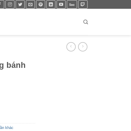
g bánh
lần khác