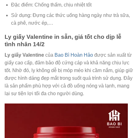
Đặc điểm: Chống thấm, chịu nhiệt tốt
Sử dụng: Đựng các thức uống hàng ngày như trà sữa,
cà phê, nước ép,…
Ly giấy Valentine in sẵn, giá tốt cho dịp lễ
tình nhân 14/2
Ly giấy Valentine
của
Bao Bì Hoàn Hảo
được sản xuất từ
giấy cao cấp, đảm bảo độ cứng cáp và khả năng chịu lực
tốt. Nhờ đó, ly không dễ bị móp méo khi cầm nắm, giúp giữ
được hình dáng đẹp mắt trong suốt quá trình sử dụng. Đây
là sản phẩm phù hợp với cả đồ uống nóng và lạnh, mang
lại sự tiện lợi tối đa cho người dùng.