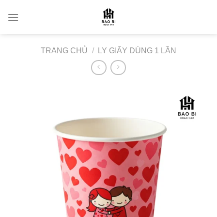
Skip
to
content
TRANG CHỦ
/
LY GIẤY DÙNG 1 LẦN