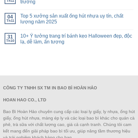
Th11
trường
Top 5 xưởng sản xuất ống hút nhựa uy tín, chất
04
Th11
lượng năm 2025
10+ Ý tưởng trang trí bánh kẹo Halloween đẹp, độc
31
Th10
lạ, dễ làm, ấn tượng
CÔNG TY TNHH SX TM IN BAO BÌ HOÀN HẢO
HOAN HAO CO., LTD
Bao Bì Hoàn Hảo chuyên cung cấp các loại ly giấy, ly nhựa, ống hút
giấy, ống hút nhựa, màng ép ly và các loại bao bì khác cho quán cà
phê, trà sữa với chất lượng cao, giá cả cạnh tranh. Chúng tôi cam
kết mang đến giải pháp bao bì tối ưu, giúp nâng tầm thương hiệu
và trải nghiệm khách hàng cho bạn.