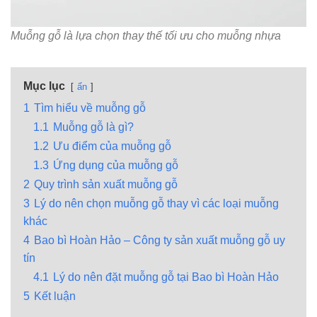
Muỗng gỗ là lựa chọn thay thế tối ưu cho muỗng nhựa
Mục lục
ẩn
1
Tìm hiểu về muỗng gỗ
1.1
Muỗng gỗ là gì?
1.2
Ưu điểm của muỗng gỗ
1.3
Ứng dụng của muỗng gỗ
2
Quy trình sản xuất muỗng gỗ
3
Lý do nên chọn muỗng gỗ thay vì các loại muỗng
khác
4
Bao bì Hoàn Hảo – Công ty sản xuất muỗng gỗ uy
tín
4.1
Lý do nên đặt muỗng gỗ tại Bao bì Hoàn Hảo
5
Kết luận