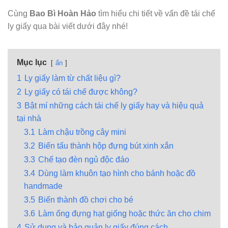
Cùng
Bao Bì Hoàn Hảo
tìm hiểu chi tiết về vấn đề tái chế
ly giấy qua bài viết dưới đây nhé!
Mục lục
ẩn
1
Ly giấy làm từ chất liệu gì?
2
Ly giấy có tái chế được không?
3
Bật mí những cách tái chế ly giấy hay và hiệu quả
tại nhà
3.1
Làm chậu trồng cây mini
3.2
Biến tấu thành hộp đựng bút xinh xắn
3.3
Chế tạo đèn ngủ độc đáo
3.4
Dùng làm khuôn tạo hình cho bánh hoặc đồ
handmade
3.5
Biến thành đồ chơi cho bé
3.6
Làm ống đựng hạt giống hoặc thức ăn cho chim
4
Sử dụng và bảo quản ly giấy đúng cách