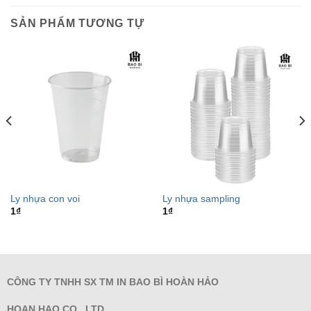
SẢN PHẨM TƯƠNG TỰ
Ly nhựa con voi
Ly nhựa sampling
1
₫
1
₫
CÔNG TY TNHH SX TM IN BAO BÌ HOÀN HẢO
HOAN HAO CO., LTD