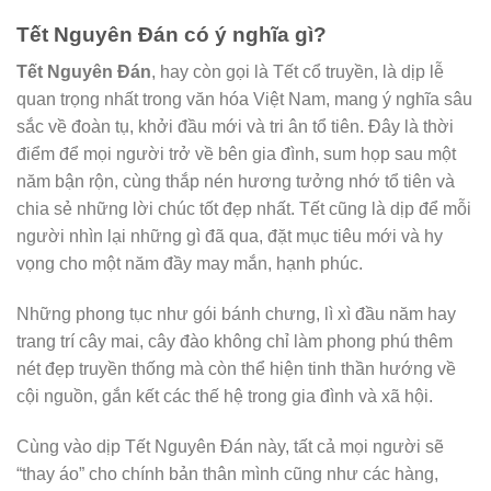
Tết Nguyên Đán có ý nghĩa gì?
Tết Nguyên Đán
, hay còn gọi là Tết cổ truyền, là dịp lễ
quan trọng nhất trong văn hóa Việt Nam, mang ý nghĩa sâu
sắc về đoàn tụ, khởi đầu mới và tri ân tổ tiên. Đây là thời
điểm để mọi người trở về bên gia đình, sum họp sau một
năm bận rộn, cùng thắp nén hương tưởng nhớ tổ tiên và
chia sẻ những lời chúc tốt đẹp nhất. Tết cũng là dịp để mỗi
người nhìn lại những gì đã qua, đặt mục tiêu mới và hy
vọng cho một năm đầy may mắn, hạnh phúc.
Những phong tục như gói bánh chưng, lì xì đầu năm hay
trang trí cây mai, cây đào không chỉ làm phong phú thêm
nét đẹp truyền thống mà còn thể hiện tinh thần hướng về
cội nguồn, gắn kết các thế hệ trong gia đình và xã hội.
Cùng vào dịp Tết Nguyên Đán này, tất cả mọi người sẽ
“thay áo” cho chính bản thân mình cũng như các hàng,