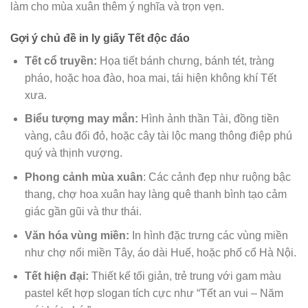
làm cho mùa xuân thêm ý nghĩa và trọn vẹn.
Gợi ý chủ đề in ly giấy Tết độc đáo
Tết cổ truyền:
Họa tiết bánh chưng, bánh tét, tràng
pháo, hoặc hoa đào, hoa mai, tái hiện không khí Tết
xưa.
Biểu tượng may mắn:
Hình ảnh thần Tài, đồng tiền
vàng, câu đối đỏ, hoặc cây tài lộc mang thông điệp phú
quý và thịnh vượng.
Phong cảnh mùa xuân
: Các cảnh đẹp như ruộng bậc
thang, chợ hoa xuân hay làng quê thanh bình tạo cảm
giác gần gũi và thư thái.
Văn hóa vùng miền:
In hình đặc trưng các vùng miền
như chợ nổi miền Tây, áo dài Huế, hoặc phố cổ Hà Nội.
Tết hiện đại:
Thiết kế tối giản, trẻ trung với gam màu
pastel kết hợp slogan tích cực như “Tết an vui – Năm