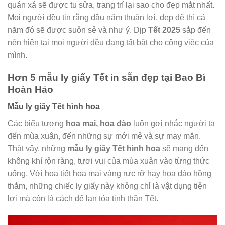
quán xá sẽ được tu sửa, trang trí lại sao cho đẹp mắt nhất.
Mọi người đều tin rằng đầu năm thuận lợi, đẹp đẽ thì cả
năm đó sẽ được suôn sẻ và như ý. Dịp
Tết 2025
sắp đến
nên hiện tại mọi người đều đang tất bật cho công việc của
mình.
Hơn 5 mẫu ly giấy Tết in sẵn đẹp tại Bao Bì
Hoàn Hảo
Mẫu ly giấy Tết hình hoa
Các biểu tượng
hoa mai, hoa đào
luôn gợi nhắc người ta
đến mùa xuân, đến những sự mới mẻ và sự may mắn.
Thật vậy, những
mẫu ly giấy Tết hình hoa
sẽ mang đến
không khí rộn ràng, tươi vui của mùa xuân vào từng thức
uống. Với họa tiết hoa mai vàng rực rỡ hay hoa đào hồng
thắm, những chiếc ly giấy này không chỉ là vật dụng tiện
lợi mà còn là cách để lan tỏa tinh thần Tết.