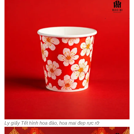
Ly giấy Tết hình hoa đào, hoa mai đẹp rực rỡ